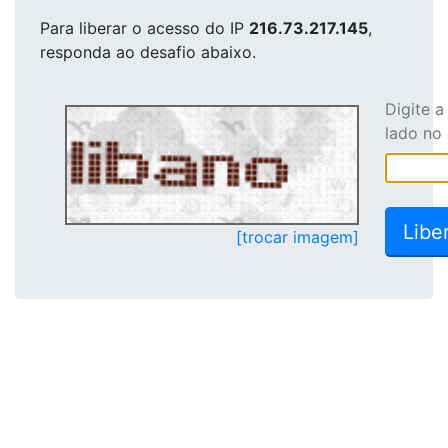
Para liberar o acesso
do IP
216.73.217.145
,
responda ao desafio abaixo.
Digite 
lado no
[trocar imagem]