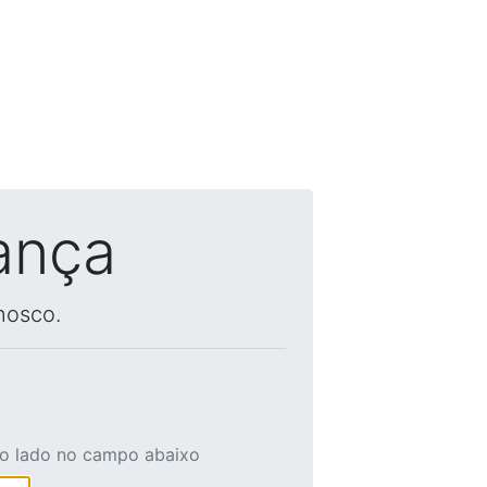
ança
nosco.
ao lado no campo abaixo