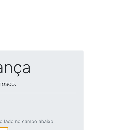
ança
nosco.
ao lado no campo abaixo