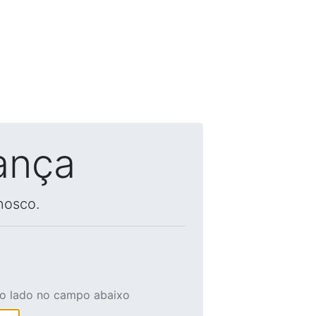
ança
nosco.
ao lado no campo abaixo