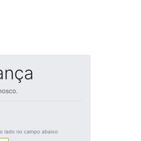
ança
nosco.
ao lado no campo abaixo