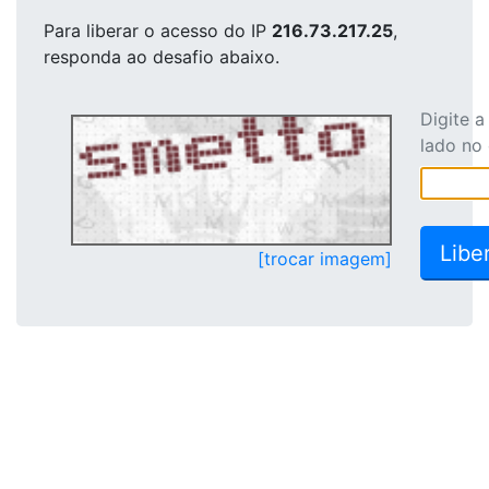
Para liberar o acesso
do IP
216.73.217.25
,
responda ao desafio abaixo.
Digite 
lado no
[trocar imagem]