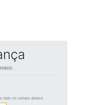
ança
nosco.
ao lado no campo abaixo