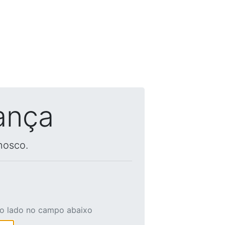
ança
nosco.
ao lado no campo abaixo