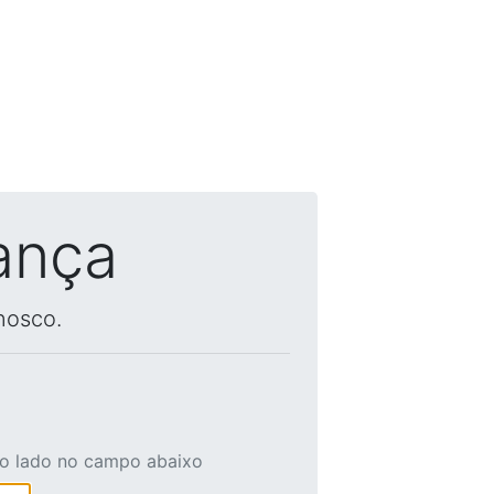
ança
nosco.
ao lado no campo abaixo