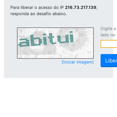
Para liberar o acesso
do IP
216.73.217.139
,
responda ao desafio abaixo.
Digite 
lado no
[trocar imagem]