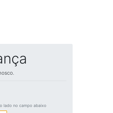
ança
nosco.
ao lado no campo abaixo