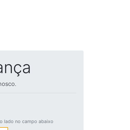
ança
nosco.
ao lado no campo abaixo