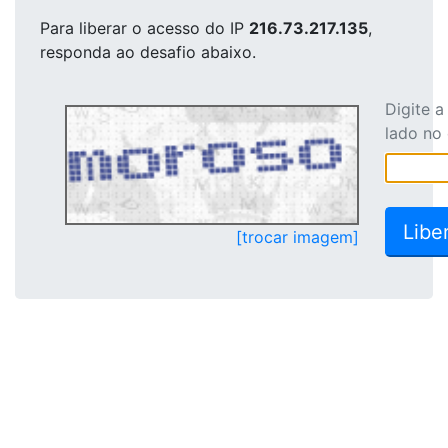
Para liberar o acesso
do IP
216.73.217.135
,
responda ao desafio abaixo.
Digite 
lado no
[trocar imagem]