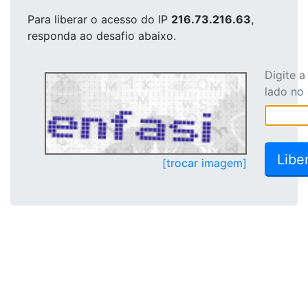
Para liberar o acesso
do IP
216.73.216.63
,
responda ao desafio abaixo.
Digite 
lado no
[trocar imagem]