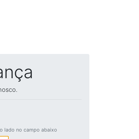
ança
nosco.
ao lado no campo abaixo