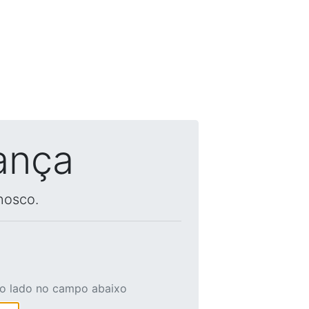
ança
nosco.
ao lado no campo abaixo