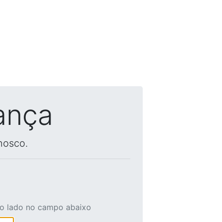
ança
nosco.
ao lado no campo abaixo