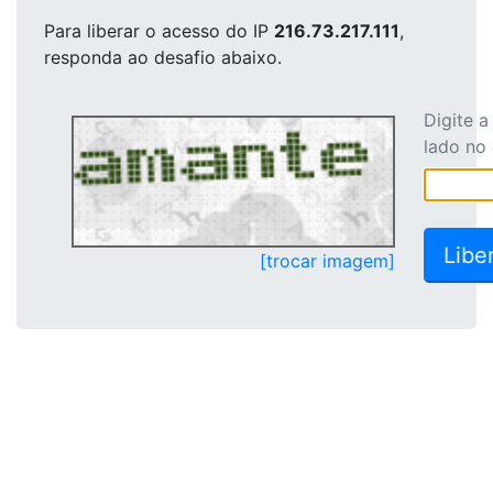
Para liberar o acesso
do IP
216.73.217.111
,
responda ao desafio abaixo.
Digite 
lado no
[trocar imagem]