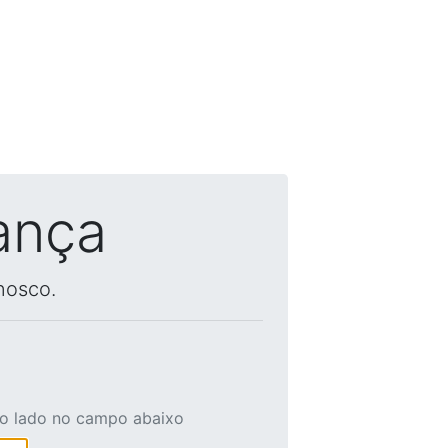
ança
nosco.
ao lado no campo abaixo