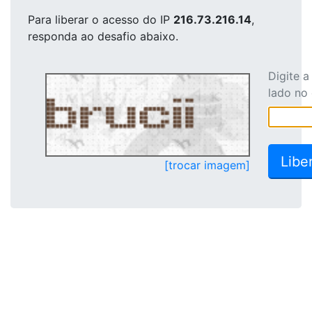
Para liberar o acesso
do IP
216.73.216.14
,
responda ao desafio abaixo.
Digite 
lado no
[trocar imagem]