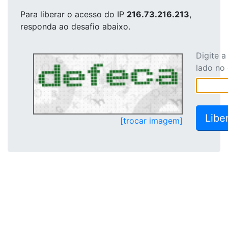
Para liberar o acesso
do IP
216.73.216.213
,
responda ao desafio abaixo.
Digite 
lado no
[trocar imagem]