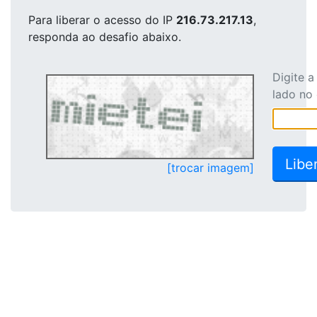
Para liberar o acesso
do IP
216.73.217.13
,
responda ao desafio abaixo.
Digite 
lado no
[trocar imagem]