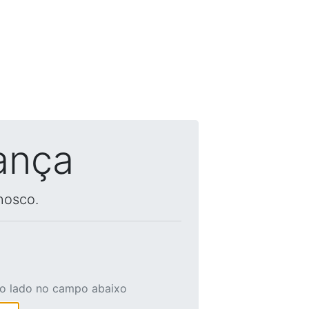
ança
nosco.
ao lado no campo abaixo