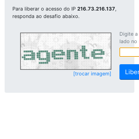
Para liberar o acesso
do IP
216.73.216.137
,
responda ao desafio abaixo.
Digite 
lado no
[trocar imagem]