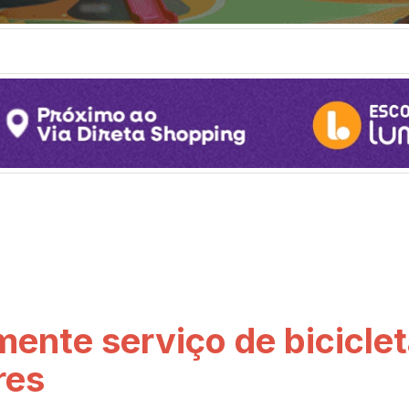
mente serviço de bicicle
res