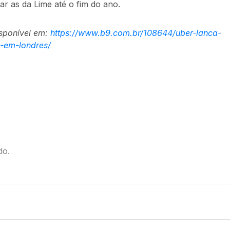
r as da Lime até o fim do ano.
isponível em:
https://www.b9.com.br/108644/uber-lanca-
s-em-londres/
do.