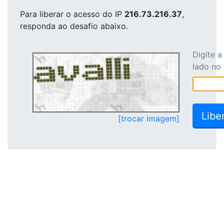
Para liberar o acesso
do IP
216.73.216.37
,
responda ao desafio abaixo.
Digite 
lado no
[trocar imagem]