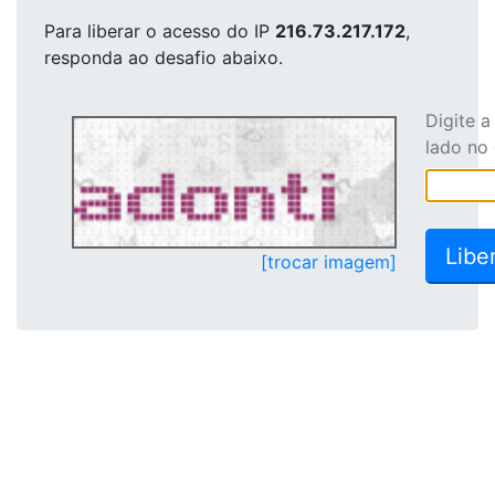
Para liberar o acesso
do IP
216.73.217.172
,
responda ao desafio abaixo.
Digite 
lado no
[trocar imagem]