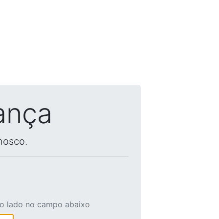
ança
nosco.
ao lado no campo abaixo