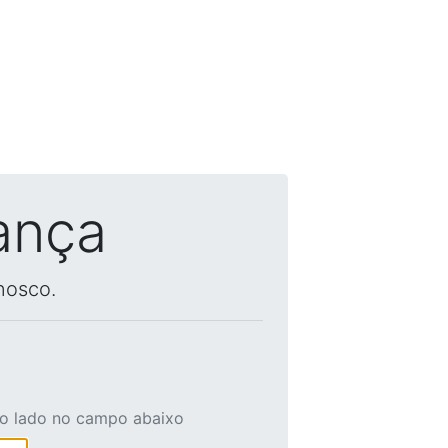
ança
nosco.
ao lado no campo abaixo