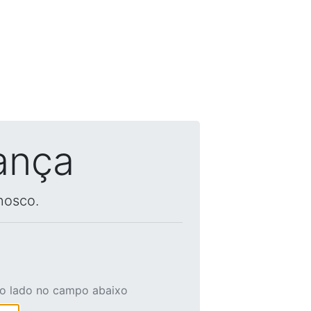
ança
nosco.
ao lado no campo abaixo