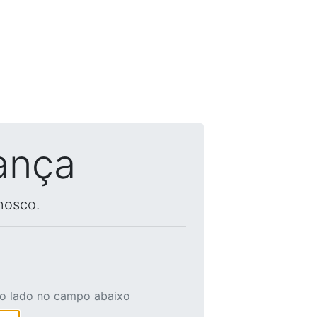
ança
nosco.
ao lado no campo abaixo