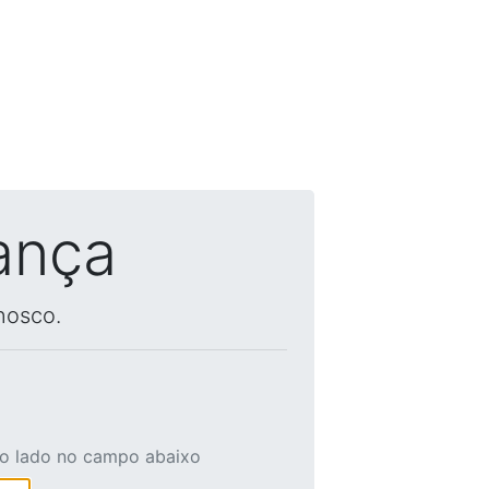
ança
nosco.
ao lado no campo abaixo