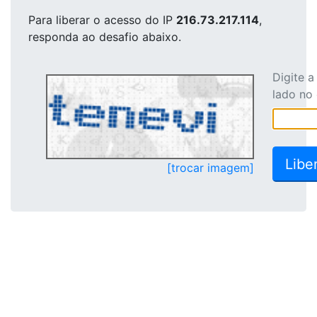
Para liberar o acesso
do IP
216.73.217.114
,
responda ao desafio abaixo.
Digite 
lado no
[trocar imagem]